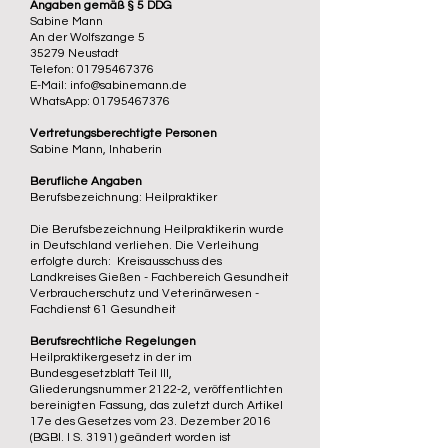
Angaben gemäß § 5 DDG
Sabine Mann
An der Wolfszange 5
35279 Neustadt
Telefon: 01795467376
E-Mail: info@sabinemann.de
WhatsApp:
01795467376
Vertretungsberechtigte Personen
Sabine Mann, Inhaberin
Berufliche Angaben
Berufsbezeichnung: Heilpraktiker
Die Berufsbezeichnung Heilpraktikerin wurde
in Deutschland verliehen. Die Verleihung
erfolgte durch: Kreisausschuss des
Landkreises Gießen - Fachbereich Gesundheit
Verbraucherschutz und Veterinärwesen -
Fachdienst 61 Gesundheit
Berufsrechtliche Regelungen
Heilpraktikergesetz in der im
Bundesgesetzblatt Teil III,
Gliederungsnummer 2122-2, veröffentlichten
bereinigten Fassung, das zuletzt durch Artikel
17e des Gesetzes vom 23. Dezember 2016
(BGBl. I S. 3191) geändert worden ist